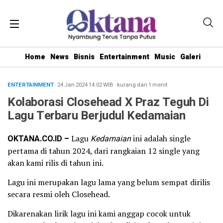
Home
News
Bisnis
Entertainment
Music
Galeri
ENTERTAINMENT
· 24 Jan 2024
14:02
WIB
·
kurang dari 1 menit
Kolaborasi Closehead X Praz Teguh Di
Lagu Terbaru Berjudul Kedamaian
OKTANA.CO.ID –
Lagu
Kedamaian
ini adalah single
pertama di tahun 2024, dari rangkaian 12 single yang
akan kami rilis di tahun ini.
Lagu ini merupakan lagu lama yang belum sempat dirilis
secara resmi oleh Closehead.
Dikarenakan lirik lagu ini kami anggap cocok untuk