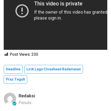
Post Views:
230
Headline
Lirik Lagu Closehead Kedamaian
Praz Teguh
Redaksi
Penulis