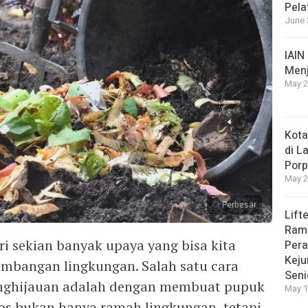
Pela
June 
IAIN
Menj
May 2
Kota
di L
Porp
May 2
Perbesar
Lifte
Ram
i sekian banyak upaya yang bisa kita
Pera
Keju
mbangan lingkungan. Salah satu cara
Seni
enghijauan adalah dengan membuat pupuk
May 1
os bukan hanya ramah lingkungan, tetapi