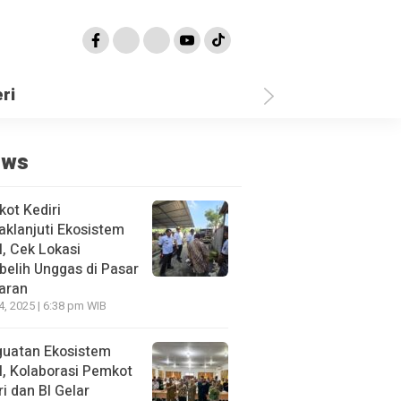
ri
ews
ot Kediri
aklanjuti Ekosistem
l, Cek Lokasi
elih Unggas di Pasar
aran
4, 2025 | 6:38 pm WIB
uatan Ekosistem
l, Kolaborasi Pemkot
ri dan BI Gelar