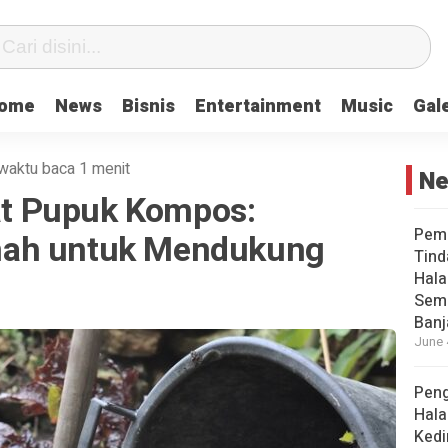
ome
News
Bisnis
Entertainment
Music
Gale
waktu baca 1 menit
N
t Pupuk Kompos:
Pemk
nah untuk Mendukung
Tind
Hala
Semb
Banj
June 
Peng
Hala
Kedi