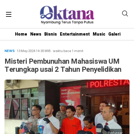
Home
News
Bisnis
Entertainment
Music
Galeri
NEWS
· 13 May 2024
14:30
WIB
·
waktu baca 1 menit
Misteri Pembunuhan Mahasiswa UM
Terungkap usai 2 Tahun Penyelidikan
Perbesar