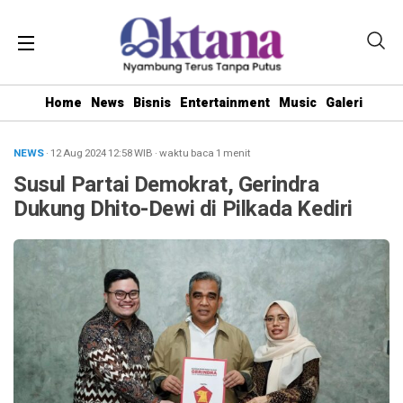
Home
News
Bisnis
Entertainment
Music
Galeri
NEWS
· 12 Aug 2024
12:58
WIB
·
waktu baca 1 menit
Susul Partai Demokrat, Gerindra
Dukung Dhito-Dewi di Pilkada Kediri